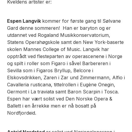
Kveldens artister er:
Espen Langvik
kommer for første gang til Sølvane
Gard denne sommeren! Han er baryton og er
utdannet ved Rogaland Musikkonservatorium,
Statens Operahøgskole samt den New York-baserte
skolen Mannes College of Music. Langvik har
opptrådt ved flesteparten av operascenene i Norge
og spilt i roller som Figaro i såvel Barbereren i
Sevilla som i Figaros Bryllup, Belcore i
Elskovsdrikken, Zaren i Zar und Zimmermann, Alfio i
Cavalleria rusticana, tittelrollen i Eugène Onegin,
Germont i La traviata samt Baron Scarpin i Tosca.
Espen har vært solist ved Den Norske Opera &
Ballett i en årrekke men er nå bosatt på
Nordfjordeid.
Astrid Nordstad
er
solist ved Nasjonaloperaen i