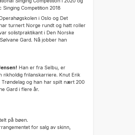
national Singing Competition i 2020 og
ic Singing Competition 2018
Operahøgskolen i Oslo og Det
ar turnert Norge rundt og hatt roller
 var solistpraktikant i Den Norske
il Sølvane Gard. Nå jobber han
Jensen!
Han er fra Selbu, er
rikholdig frilanskarriere. Knut Erik
i Trøndelag og han har spilt nært 200
e Gard i flere år.
telt på bøen.
rangementet for salg av skinn,