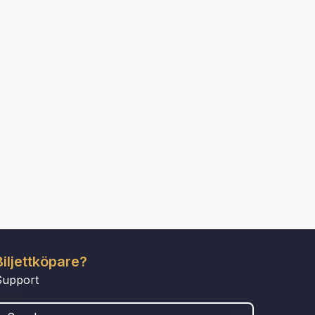
Biljettköpare?
Support
LAND