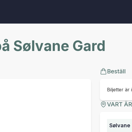
å Sølvane Gard
Beställ
Biljetter är 
VART Ä
Sølvane