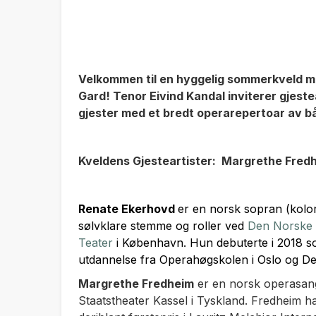
Velkommen til en hyggelig sommerkveld m
Gard! Tenor Eivind Kandal inviterer gjeste
gjester med et bredt operarepertoar av b
Kveldens Gjesteartister: Margrethe Fred
Renate Ekerhovd
er en norsk sopran (kolora
sølvklare stemme og roller ved
Den Norske 
Teater
i København
. Hun debuterte i 2018 
utdannelse fra Operahøgskolen i Oslo og D
Margrethe Fredheim
er en norsk operasang
Staatstheater Kassel i Tyskland. Fredheim ha