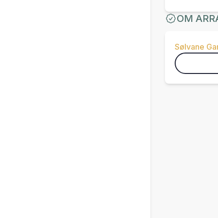
OM ARR
Sølvane Ga