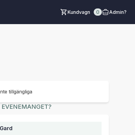
Kundvagn
0
Admin?
inte tillgängliga
R EVENEMANGET?
 Gard