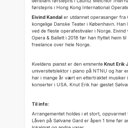
deriblant førstepris i Lauritz Melchior Inter
førstepris i Hong Kong International Operat
Eivind Kandal
er utdannet operasanger fra 
kongelige Danske Teater i København. Han h
ved de fleste operafestivaler i Norge. Eivind
Opera & Ballett i 2018 før han flyttet heim t
freelance over hele Norge.
Kveldens pianist er den eminente
Knut Erik 
universitetslektor i piano på NTNU og har en 
har i mange år vært en ettertraktet musiker 
konserter i USA. Knut Erik har gjestet Sølvan
Til info:
Arrangementet holdes i et stort, oppvarmet 
Låven på Sølvane Gard er åpen 1 time før ar
lokalmat og andre varer.