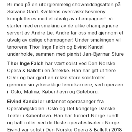
Bli med på en uforglemmelig showmiddagsaften på
Sølvane Gard. Kveldens overraskelsesmeny
kompletteres med et utvalg av champagner! Vi
starter med en smaking av de ulike champagnene
servert av Andre Lie. Andre tar oss med gjennom et
utvalg av deilige champagner! Under smakingen vil
tenorene Thor Inge Falch og Eivind Kandal
underholde, sammen med pianist Jan-Bjørnar Sture
Thor Inge Falch
har vært solist ved Den Norske
Opera & Ballett i en årrekke. Han har gitt ut flere
CDer og har gjort en rekke store solistroller
gjennom sin yrkesaktige tenorkarriere, ved operaen
i Oslo, Malmø, København og Gøteborg.
Eivind Kandal
er utdannet operasanger fra
Operahøgskolen i Oslo og Det kongelige Danske
Teater i København. Han har turnert Norge rundt
og hatt roller ved de fleste operafestivaler i Norge.
Eivind var solist i Den Norske Opera & Ballett i 2018