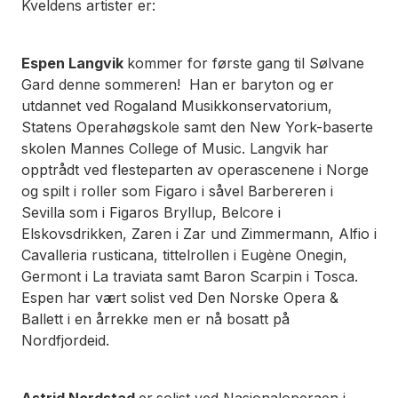
Kveldens artister er:
Espen Langvik
kommer for første gang til Sølvane
Gard denne sommeren! Han er baryton og er
utdannet ved Rogaland Musikkonservatorium,
Statens Operahøgskole samt den New York-baserte
skolen Mannes College of Music. Langvik har
opptrådt ved flesteparten av operascenene i Norge
og spilt i roller som Figaro i såvel Barbereren i
Sevilla som i Figaros Bryllup, Belcore i
Elskovsdrikken, Zaren i Zar und Zimmermann, Alfio i
Cavalleria rusticana, tittelrollen i Eugène Onegin,
Germont i La traviata samt Baron Scarpin i Tosca.
Espen har vært solist ved Den Norske Opera &
Ballett i en årrekke men er nå bosatt på
Nordfjordeid.
Astrid Nordstad
er
solist ved Nasjonaloperaen i