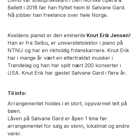
Eivind var solistpraktikant i Den Norske Opera &
Ballett i 2018 før han flyttet heim til Sølvane Gard.
Nå jobber han freelance over hele Norge.
Kveldens pianist er den eminente
Knut Erik Jensen!
Han er fra Selbu, er universitetslektor i piano på
NTNU og har en rikholdig frilanskarriere. Knut Erik
har i mange år vært en ettertraktet musiker i
Trøndelag og han har spilt nært 200 konserter i
USA. Knut Erik har gjestet Sølvane Gard i flere år.
Til info:
Arrangementet holdes i et stort, oppvarmet telt på
bøen.
Låven på Sølvane Gard er åpen 1 time før
arrangementet for salg av skinn, lokalmat og andre
varer.