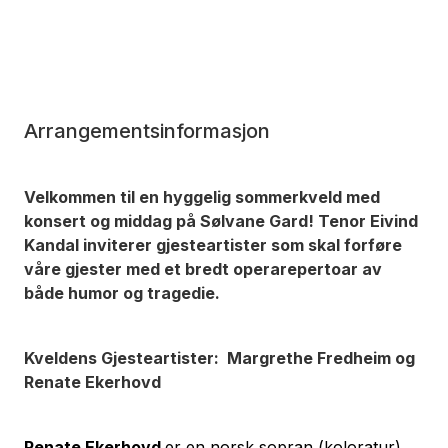
Arrangementsinformasjon
Velkommen til en hyggelig sommerkveld med
konsert og middag på Sølvane Gard! Tenor Eivind
Kandal inviterer gjesteartister som skal forføre
våre gjester med et bredt operarepertoar av
både humor og tragedie.
Kveldens Gjesteartister: Margrethe Fredheim og
Renate Ekerhovd
Renate Ekerhovd
er en norsk sopran (koloratur)