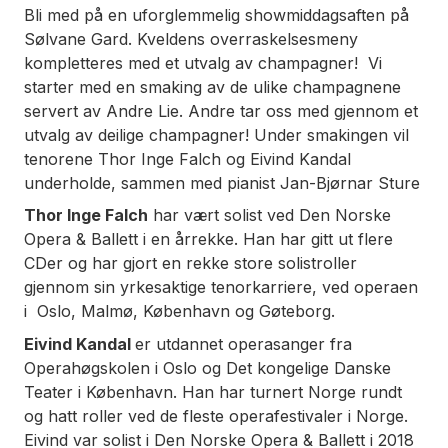
Bli med på en uforglemmelig showmiddagsaften på
Sølvane Gard. Kveldens overraskelsesmeny
kompletteres med et utvalg av champagner! Vi
starter med en smaking av de ulike champagnene
servert av Andre Lie. Andre tar oss med gjennom et
utvalg av deilige champagner! Under smakingen vil
tenorene Thor Inge Falch og Eivind Kandal
underholde, sammen med pianist Jan-Bjørnar Sture
Thor Inge Falch
har vært solist ved Den Norske
Opera & Ballett i en årrekke. Han har gitt ut flere
CDer og har gjort en rekke store solistroller
gjennom sin yrkesaktige tenorkarriere, ved operaen
i Oslo, Malmø, København og Gøteborg.
Eivind Kandal
er utdannet operasanger fra
Operahøgskolen i Oslo og Det kongelige Danske
Teater i København. Han har turnert Norge rundt
og hatt roller ved de fleste operafestivaler i Norge.
Eivind var solist i Den Norske Opera & Ballett i 2018